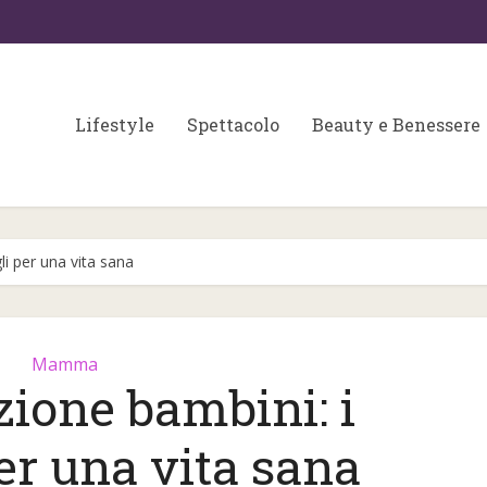
Lifestyle
Spettacolo
Beauty e Benessere
li per una vita sana
Mamma
ione bambini: i
Colori matrimonio 202
 fondamentali per
er una vita sana
partecipazioni e
a skin care
wedding...