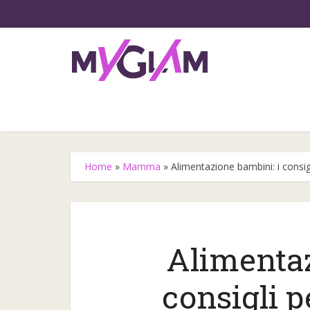
Home
»
Mamma
»
Alimentazione bambini: i consig
Alimentaz
Gli step
consigli p
l