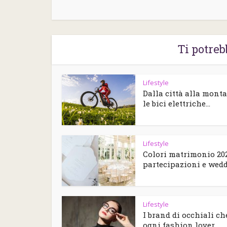
Ti potreb
Lifestyle
Dalla città alla mont
le bici elettriche...
Lifestyle
Colori matrimonio 202
partecipazioni e weddi
Lifestyle
I brand di occhiali ch
ogni fashion lover...