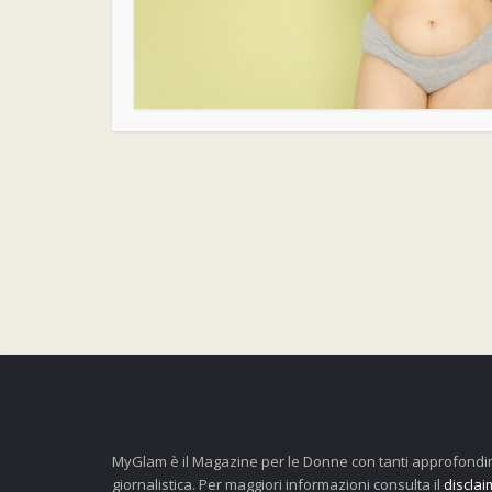
MyGlam è il Magazine per le Donne con tanti approfondim
giornalistica. Per maggiori informazioni consulta il
disclai