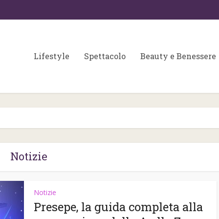
Lifestyle
Spettacolo
Beauty e Benessere
Notizie
Colori matrimonio 202
Notizie
 fondamentali per
partecipazioni e
Presepe, la guida completa alla
a skin care
wedding...