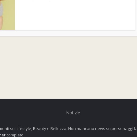
Notizie
enti su Lifestyle, Beauty e Bellezza. Non mancano news su personaggi fam
mer
completo.