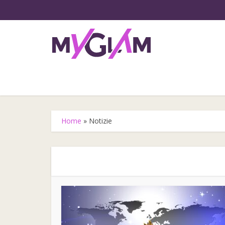
Home
»
Notizie
Gli step
l