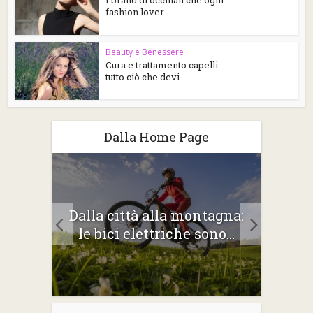
I brand di occhiali che ogni
fashion lover...
Beauty e Benessere
Cura e trattamento capelli:
tutto ciò che devi...
Dalla Home Page
2026:
Dalla città alla montagna:
Gli 
e
le bici elettriche sono...