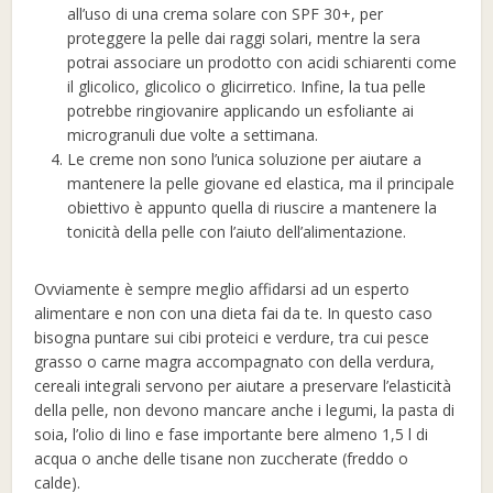
all’uso di una crema solare con SPF 30+, per
proteggere la pelle dai raggi solari, mentre la sera
potrai associare un prodotto con acidi schiarenti come
il glicolico, glicolico o glicirretico. Infine, la tua pelle
potrebbe ringiovanire applicando un esfoliante ai
microgranuli due volte a settimana.
Le creme non sono l’unica soluzione per aiutare a
mantenere la pelle giovane ed elastica, ma il principale
obiettivo è appunto quella di riuscire a mantenere la
tonicità della pelle con l’aiuto dell’alimentazione.
Ovviamente è sempre meglio affidarsi ad un esperto
alimentare e non con una dieta fai da te. In questo caso
bisogna puntare sui cibi proteici e verdure, tra cui pesce
grasso o carne magra accompagnato con della verdura,
cereali integrali servono per aiutare a preservare l’elasticità
della pelle, non devono mancare anche i legumi, la pasta di
soia, l’olio di lino e fase importante bere almeno 1,5 l di
acqua o anche delle tisane non zuccherate (freddo o
calde).