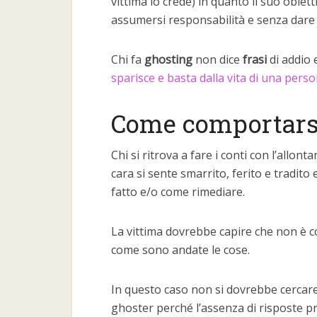
vittima lo crede) in quanto il suo obiet
assumersi responsabilità e senza dare 
Chi fa
ghosting
non dice
frasi
di addio 
sparisce e basta dalla vita di una pers
Come comportarsi
Chi si ritrova a fare i conti con l’all
cara si sente smarrito, ferito e tradit
fatto e/o come rimediare.
La vittima dovrebbe capire che non è c
come sono andate le cose.
In questo caso non si dovrebbe cercare
ghoster perché l’assenza di risposte p