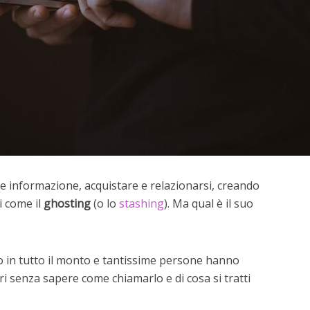
re informazione, acquistare e relazionarsi, creando
i come il
ghosting
(o lo
stashing
). Ma qual è il suo
so in tutto il monto e tantissime persone hanno
 senza sapere come chiamarlo e di cosa si tratti