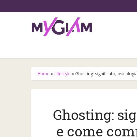
Home
»
Lifestyle
»
Ghosting: significato, psicolog
Ghosting: sig
Gli step
e come comp
l