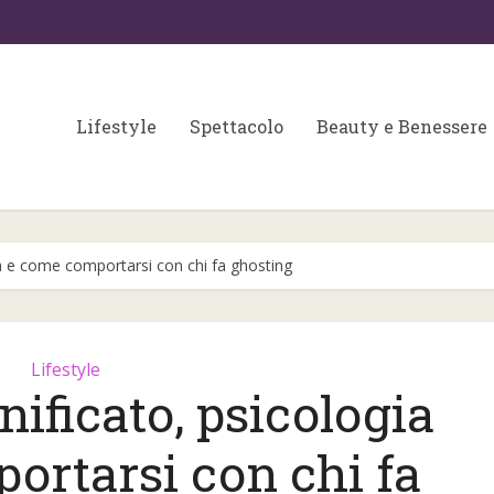
Lifestyle
Spettacolo
Beauty e Benessere
ia e come comportarsi con chi fa ghosting
Lifestyle
nificato, psicologia
Colori matrimonio 202
 fondamentali per
ortarsi con chi fa
partecipazioni e
a skin care
wedding...