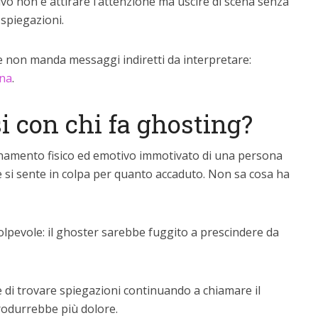
tivo non è attirare l’attenzione ma uscire di scena senza
spiegazioni.
e non manda messaggi indiretti da interpretare:
ona
.
 con chi fa ghosting?
ontanamento fisico ed emotivo immotivato di una persona
o e si sente in colpa per quanto accaduto. Non sa cosa ha
olpevole: il ghoster sarebbe fuggito a prescindere da
 di trovare spiegazioni continuando a chiamare il
rodurrebbe più dolore.