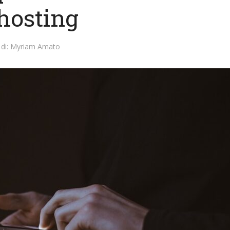
hosting
di:
Myriam Amato