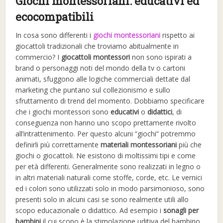
Giochi montessoriani: educativi ed
ecocompatibili
In cosa sono differenti i
giochi montessoriani
rispetto ai
giocattoli tradizionali che troviamo abitualmente in
commercio? I
giocattoli montessori
non sono ispirati a
brand o personaggi noti del mondo della tv o cartoni
animati, sfuggono alle logiche commerciali dettate dal
marketing che puntano sul collezionismo e sullo
sfruttamento di trend del momento. Dobbiamo specificare
che i giochi montessori sono
educativi
o
didattici
, di
conseguenza non hanno uno scopo prettamente rivolto
all’intrattenimento. Per questo alcuni “giochi” potremmo
definirli più correttamente
materiali montessoriani
più che
giochi o giocattoli. Ne esistono di moltissimi tipi e come
per età differenti. Generalmente sono realizzati in legno o
in altri materiali naturali come stoffe, corde, etc. Le vernici
ed i colori sono utilizzati solo in modo parsimonioso, sono
presenti solo in alcuni casi se sono realmente utili allo
scopo educazionale o didattico. Ad esempio i
sonagli per
bambini
il cui scopo è la stimolazione uditiva del bambino