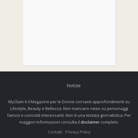
Notizie
MyGlam è il Magazine per le Donne con tanti approfondimenti su
Lifestyle, Beauty e Bellezza. Non mancano news su personaggi
famosi e curiosità interessanti. Non è una testata giornalistica. Per
maggiori informazioni consulta il
disclaimer
completo.
Contatti
Privacy Policy