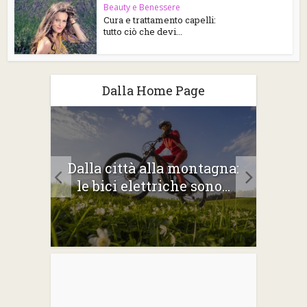
Beauty e Benessere
Cura e trattamento capelli:
tutto ciò che devi...
Dalla Home Page
2026:
Dalla città alla montagna:
Gli 
e
le bici elettriche sono...