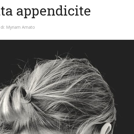
tta appendicite
di:
Myriam Amato