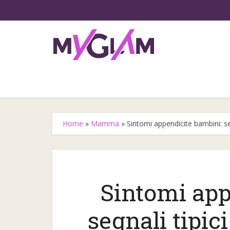
Home
»
Mamma
»
Sintomi appendicite bambini: se
Sintomi app
Gli step
segnali tipici
l