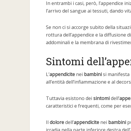
In entrambi i casi, però, l’appendice in
l’arrivo del sangue ai tessuti, dando vit
Se non ci si accorge subito della situaz
rottura dell’appendice e la diffusione d
addominali e la membrana di rivestimen
Sintomi dell’appe
L’
appendicite
nei
bambini
si manifesta
all’entità dell’infiammazione e al decors
Tuttavia esistono dei
sintomi
dell’
appen
caratteristici e frequenti, come per es
Il
dolore
dell’
appendicite
nei
bambini
pu
irradia nella parte inferiore destra de