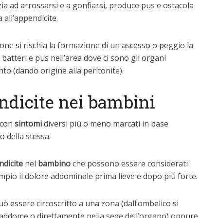
izia ad arrossarsi e a gonfiarsi, produce pus e ostacola
a all’appendicite.
ione si rischia la formazione di un ascesso o peggio la
i batteri e pus nell’area dove ci sono gli organi
to (dando origine alla peritonite).
ndicite nei bambini
 con
sintomi
diversi più o meno marcati in base
o della stessa.
dicite
nel
bambino
che possono essere considerati
empio il dolore addominale prima lieve e dopo più forte.
ò essere circoscritto a una zona (dall’ombelico si
ll’addome o direttamente nella sede dell’organo) oppure