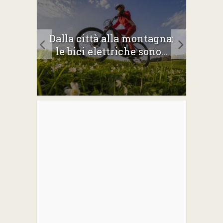
2026:
Dalla città alla montagna:
Gli 
e
le bici elettriche sono...