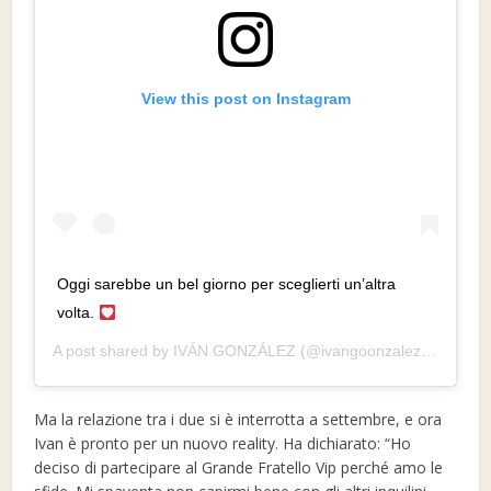
View this post on Instagram
Oggi sarebbe un bel giorno per sceglierti un’altra
volta.
A post shared by
IVÁN GONZÁLEZ
(@ivangoonzalez_) on
Mar
Ma la relazione tra i due si è interrotta a settembre, e ora
Ivan è pronto per un nuovo reality. Ha dichiarato: “Ho
deciso di partecipare al Grande Fratello Vip perché amo le