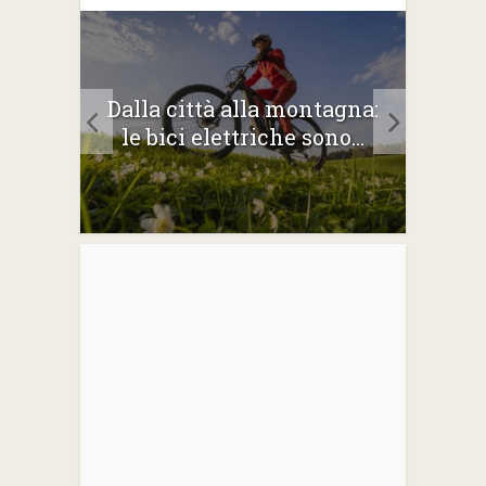
2026:
Dalla città alla montagna:
Gli 
e
le bici elettriche sono...