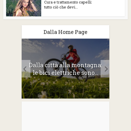
Cura e trattamento capelli:
tutto ciò che devi...
Dalla Home Page
2026:
Dalla città alla montagna:
Gli 
e
le bici elettriche sono...