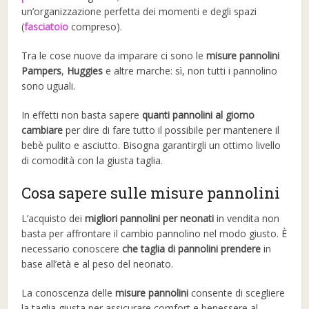
un’organizzazione perfetta dei momenti e degli spazi
(
fasciatoio
compreso).
Tra le cose nuove da imparare ci sono le
misure pannolini
Pampers
,
Huggies
e altre marche: sì, non tutti i pannolino
sono uguali.
In effetti non basta sapere
quanti pannolini al giorno
cambiare
per dire di fare tutto il possibile per mantenere il
bebè pulito e asciutto. Bisogna garantirgli un ottimo livello
di comodità con la giusta taglia.
Cosa sapere sulle misure pannolini
L’acquisto dei
migliori pannolini per neonati
in vendita non
basta per affrontare il cambio pannolino nel modo giusto. È
necessario conoscere
che taglia di pannolini prendere
in
base all’età e al peso del neonato.
La conoscenza delle
misure pannolini
consente di scegliere
la taglia giusta per assicurare comfort e benessere al