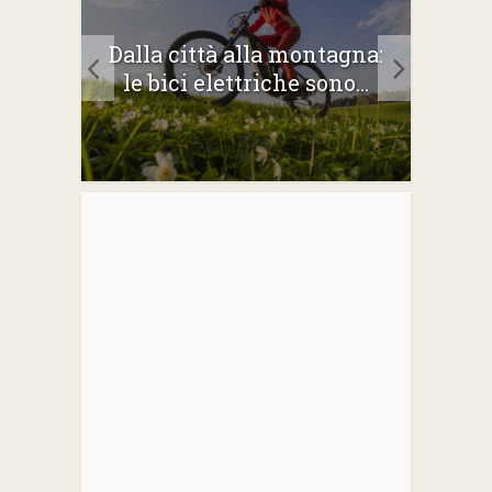
2026:
Dalla città alla montagna:
Gli 
e
le bici elettriche sono...