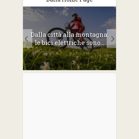
2026:
Dalla città alla montagna:
Gli 
e
le bici elettriche sono...