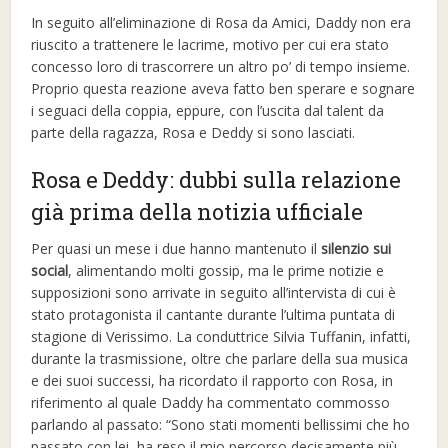
In seguito all’eliminazione di Rosa da Amici, Daddy non era
riuscito a trattenere le lacrime, motivo per cui era stato
concesso loro di trascorrere un altro po’ di tempo insieme.
Proprio questa reazione aveva fatto ben sperare e sognare
i seguaci della coppia, eppure, con l’uscita dal talent da
parte della ragazza, Rosa e Deddy si sono lasciati.
Rosa e Deddy: dubbi sulla relazione
già prima della notizia ufficiale
Per quasi un mese i due hanno mantenuto il
silenzio sui
social
, alimentando molti gossip, ma le prime notizie e
supposizioni sono arrivate in seguito all’intervista di cui è
stato protagonista il cantante durante l’ultima puntata di
stagione di Verissimo. La conduttrice Silvia Tuffanin, infatti,
durante la trasmissione, oltre che parlare della sua musica
e dei suoi successi, ha ricordato il rapporto con Rosa, in
riferimento al quale Daddy ha commentato commosso
parlando al passato: “Sono stati momenti bellissimi che ho
passato con lei, ha reso il mio percorso decisamente più