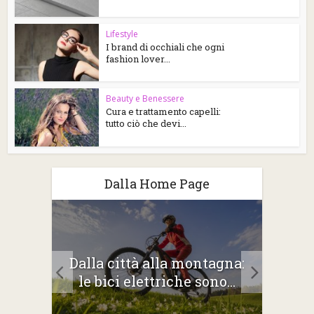
Lifestyle
I brand di occhiali che ogni
fashion lover...
Beauty e Benessere
Cura e trattamento capelli:
tutto ciò che devi...
Dalla Home Page
2026:
Dalla città alla montagna:
Gli 
e
le bici elettriche sono...