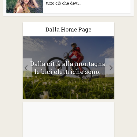
tutto ciò che devi...
Dalla Home Page
2026:
Dalla città alla montagna:
Gli 
e
le bici elettriche sono...