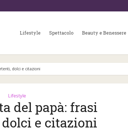
Lifestyle
Spettacolo
Beauty e Benessere
tenti, dolci e citazioni
Lifestyle
a del papà: frasi
Colori matrimonio 202
 fondamentali per
 dolci e citazioni
partecipazioni e
a skin care
wedding...