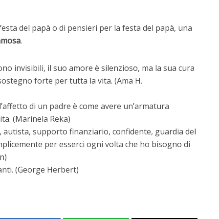
a festa del papà o di pensieri per la festa del papà, una
famosa
.
no invisibili, il suo amore è silenzioso, ma la sua cura
egno forte per tutta la vita. (Ama H. ​​
e l’affetto di un padre è come avere un’armatura
ita. (Marinela Reka)
, autista, supporto finanziario, confidente, guardia del
mplicemente per esserci ogni volta che ho bisogno di
n)
nti. (George Herbert)