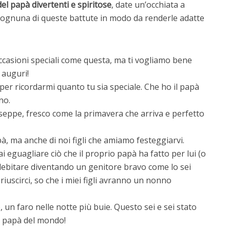
del papà divertenti e spiritose
, date un’occhiata a
tare ognuna di queste battute in modo da renderle adatte
occasioni speciali come questa, ma ti vogliamo bene
 auguri!
per ricordarmi quanto tu sia speciale. Che ho il papà
no.
seppe, fresco come la primavera che arriva e perfetto
à, ma anche di noi figli che amiamo festeggiarvi.
ai eguagliare ciò che il proprio papà ha fatto per lui (o
sdebitare diventando un genitore bravo come lo sei
riuscirci, so che i miei figli avranno un nonno
 un faro nelle notte più buie. Questo sei e sei stato
or papà del mondo!