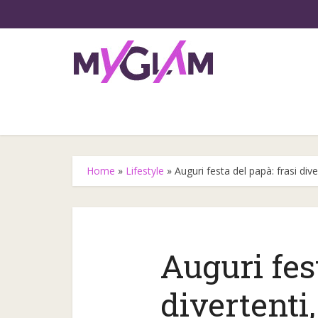
Home
»
Lifestyle
»
Auguri festa del papà: frasi diver
Auguri fest
Gli step
divertenti,
l