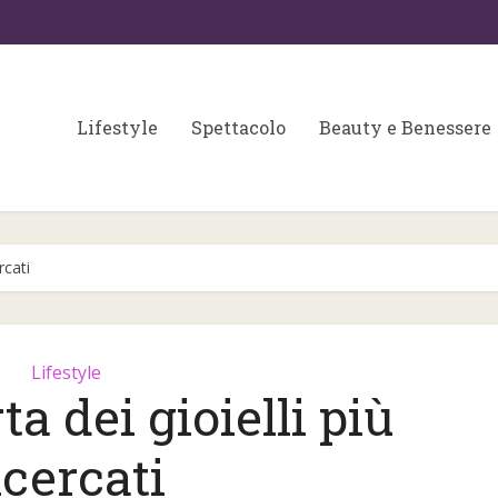
Lifestyle
Spettacolo
Beauty e Benessere
rcati
Lifestyle
ta dei gioielli più
Colori matrimonio 202
 fondamentali per
icercati
partecipazioni e
a skin care
wedding...