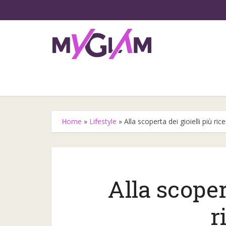
Home
»
Lifestyle
»
Alla scoperta dei gioielli più rice
Alla scoper
Gli step
r
l