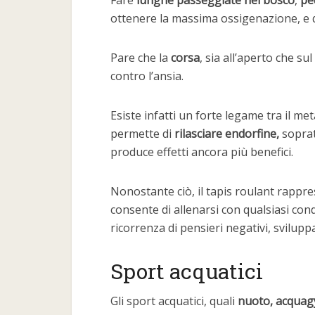
Fare
lunghe passeggiate nel bosco
,
pe
ottenere la massima ossigenazione, e qu
Pare che la
corsa
, sia all’aperto che su
contro l’ansia.
Esiste infatti un forte legame tra il me
permette di
rilasciare endorfine,
soprat
produce effetti ancora più benefici.
Nonostante ciò, il tapis roulant rappre
consente di allenarsi con qualsiasi co
ricorrenza di pensieri negativi, svilup
Sport acquatici
Gli sport acquatici, quali
nuoto, acquag