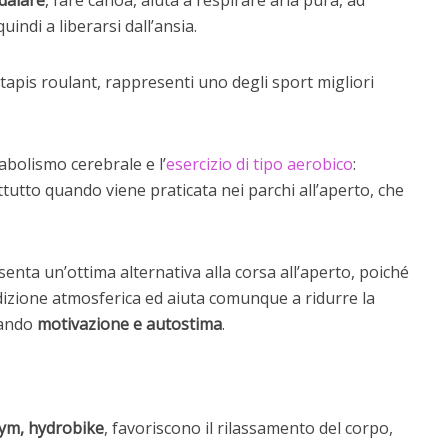
dalare
, fare canoa, aiuta a respirare aria pura, ad
indi a liberarsi dall’ansia.
l tapis roulant, rappresenti uno degli sport migliori
tabolismo cerebrale e l’
esercizio di tipo aerobico
:
tutto quando viene praticata nei parchi all’aperto, che
senta un’ottima alternativa alla corsa all’aperto, poiché
ndizione atmosferica ed aiuta comunque a ridurre la
pando
motivazione e autostima
.
ym, hydrobike
, favoriscono il rilassamento del corpo,