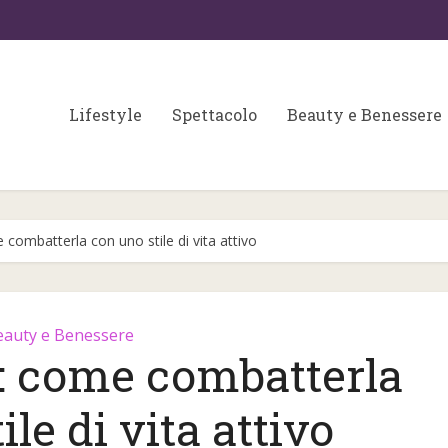
Lifestyle
Spettacolo
Beauty e Benessere
 combatterla con uno stile di vita attivo
eauty e Benessere
t: come combatterla
Colori matrimonio 202
 fondamentali per
ile di vita attivo
partecipazioni e
a skin care
wedding...