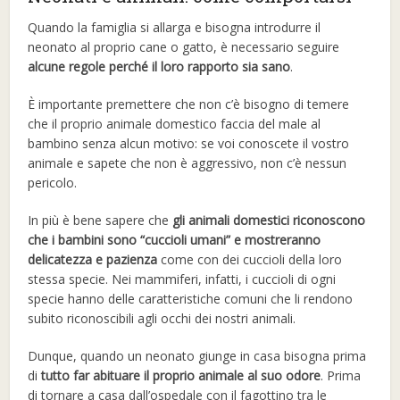
Quando la famiglia si allarga e bisogna introdurre il
neonato al proprio cane o gatto, è necessario seguire
alcune regole perché il loro rapporto sia sano
.
È importante premettere che non c’è bisogno di temere
che il proprio animale domestico faccia del male al
bambino senza alcun motivo: se voi conoscete il vostro
animale e sapete che non è aggressivo, non c’è nessun
pericolo.
In più è bene sapere che
gli animali domestici riconoscono
che i bambini sono “cuccioli umani” e mostreranno
delicatezza e pazienza
come con dei cuccioli della loro
stessa specie. Nei mammiferi, infatti, i cuccioli di ogni
specie hanno delle caratteristiche comuni che li rendono
subito riconoscibili agli occhi dei nostri animali.
Dunque, quando un neonato giunge in casa bisogna prima
di
tutto far abituare il proprio animale al suo odore
. Prima
di tornare a casa dall’ospedale con il fagottino tra le