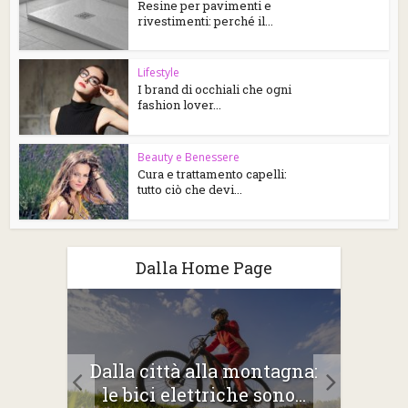
Resine per pavimenti e
rivestimenti: perché il...
Lifestyle
I brand di occhiali che ogni
fashion lover...
Beauty e Benessere
Cura e trattamento capelli:
tutto ciò che devi...
Dalla Home Page
2026:
Dalla città alla montagna:
Gli 
e
le bici elettriche sono...