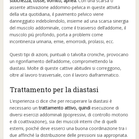
stitichezza, tosse, vomito, apnea.
Con una scarsa o
assente attivazione addomino-pelvica in queste attività
della vita quotidiana, il pavimento pelvico viene
danneggiato indebolendolo, insieme ad una scarsa sinergia
del muscolo addominale, come il trasverso dell’addome, il
muscolo più profondo, porta a problemi come
incontinenza urinaria, ernie, emorroidi, prolassi, ecc.
Questi tipi di azioni, puntuali o talvolta croniche, provocano
un rigonfiamento dell’addome, compromettendo la
diastasi. Molte di queste cattive abitudini si correggono,
oltre al lavoro trasversale, con il lavoro diaframmatico.
Trattamento per la diastasi
L’esperienza ci dice che per recuperare la diastasi è
necessario un
trattamento attivo, quindi
esecuzione di
diversi esercizi addominali (ipopressivi, di controllo motorio
e di coattivazione), sia dei muscoli interni che di quelli
esterni, poiché deve esserci una buona coordinazione tra i
due affinché la distribuzione delle pressioni sia appropriata.