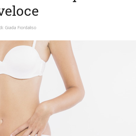
veloce
di:
Giada Fiordaliso