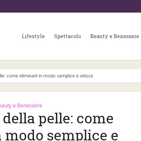
Lifestyle
Spettacolo
Beauty e Benessere
elle: come eliminarli in modo semplice e veloce
eauty e Benessere
 della pelle: come
Colori matrimonio 202
 fondamentali per
in modo semplice e
partecipazioni e
a skin care
wedding...