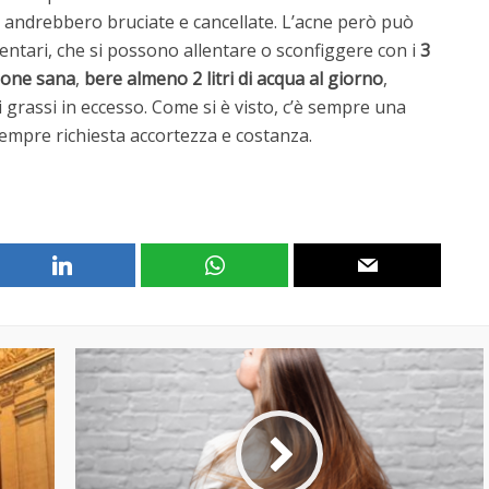
é andrebbero bruciate e cancellate. L’acne però può
ntari, che si possono allentare o sconfiggere con i
3
ione sana
,
bere almeno 2 litri di acqua al giorno
,
i grassi in eccesso. Come si è visto, c’è sempre una
sempre richiesta accortezza e costanza.