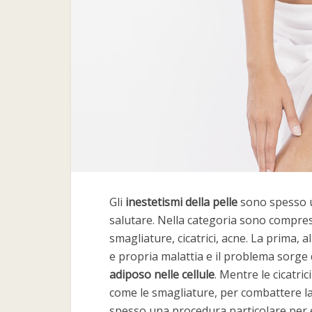
Gli
inestetismi della pelle
sono spesso u
salutare. Nella categoria sono compresi
smagliature, cicatrici, acne. La prima, a
e propria malattia e il problema sorge
adiposo nelle cellule
. Mentre le cicatri
come le smagliature, per combattere la c
spesso una procedura particolare per