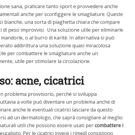
azione sana, praticare tanto sport e provvedere anche
amentali anche per sconfiggere le smagliature. Queste
ici bianche, una sorta di piaghetta chiara che compare
 di peso improvvisi. Una soluzione utile per eliminarle
 mandorle, o al burro di karité. In alternativa si può
derato addirittura una soluzione quasi miracolosa
ile per combattere le smagliature anche un
ente, utile per stimolare la circolazione.
so: acne, cicatrici
n problema provvisorio, perché si sviluppa
 tuttavia a volte può diventare un problema anche di
nare anche le eventuali cicatrici lasciare da questo
ersi ad un dermatologo, che saprà consigliare al meglio
naturali utili che possono essere usati per
combattere i
l’eucalipto. Per le cicatrici invece i rimedi consistono