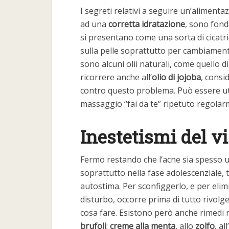
I segreti relativi a seguire un’aliment
ad una
corretta idratazione
, sono fond
si presentano come una sorta di cicatr
sulla pelle soprattutto per cambiamenti
sono alcuni olii naturali, come quello di
ricorrere anche all’
olio di jojoba
, consi
contro questo problema. Può essere ut
massaggio “fai da te” ripetuto regolarm
Inestetismi del vi
Fermo restando che l’acne sia spesso u
soprattutto nella fase adolescenziale,
autostima. Per sconfiggerlo, e per elimi
disturbo, occorre prima di tutto rivolg
cosa fare. Esistono però anche rimedi 
brufoli
:
creme alla menta
, allo
zolfo
, al