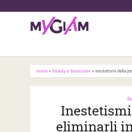
Home
»
Beauty e Benessere
»
Inestetismi della p
B
Inestetismi
Gli step
eliminarli 
l