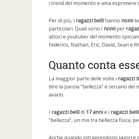
i trend del momento e ama esprimere s
Per di più, i
ragazzi belli
hanno
nomi
be
particolari. Quali sono i
nomi
per
ragaz
attori e youtuber del momento spicca
Federico, Nathan, Eric, David, Sean e Ri
Quanto conta esse
La maggior parte delle volte i
ragazzi b
dire la parola “bellezza” e cercano dei 
avanti.
I
ragazzi belli
di
17 anni
e i
ragazzi bell
“bellezza”, un mix tra bellezza fisica, p
Anche quando intraprendono lavori e att