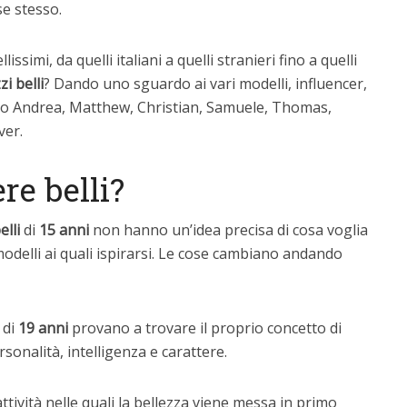
e stesso.
llissimi, da quelli italiani a quelli stranieri fino a quelli
zi
belli
? Dando uno sguardo ai vari modelli, influencer,
no Andrea, Matthew, Christian, Samuele, Thomas,
ver.
re belli?
elli
di
15 anni
non hanno un’idea precisa di cosa voglia
modelli ai quali ispirarsi. Le cose cambiano andando
i
di
19 anni
provano a trovare il proprio concetto di
ersonalità, intelligenza e carattere.
ività nelle quali la bellezza viene messa in primo