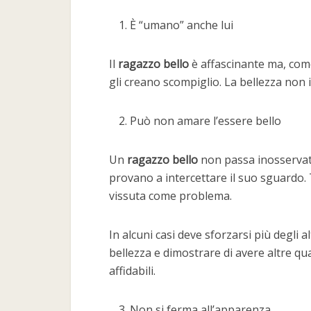
È “umano” anche lui
Il
ragazzo bello
è affascinante ma, come
gli creano scompiglio. La bellezza no
Può non amare l’essere bello
Un
ragazzo bello
non passa inosservato
provano a intercettare il suo sguardo.
vissuta come problema.
In alcuni casi deve sforzarsi più degli a
bellezza e dimostrare di avere altre q
affidabili.
Non si ferma all’apparenza