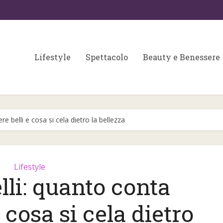
Lifestyle
Spettacolo
Beauty e Benessere
re belli e cosa si cela dietro la bellezza
Lifestyle
lli: quanto conta
Colori matrimonio 202
 fondamentali per
e cosa si cela dietro
partecipazioni e
a skin care
wedding...