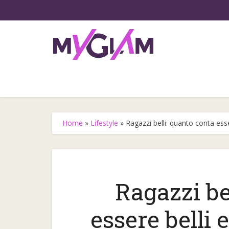
Home
»
Lifestyle
»
Ragazzi belli: quanto conta esse
Ragazzi be
Gli step
essere belli 
l