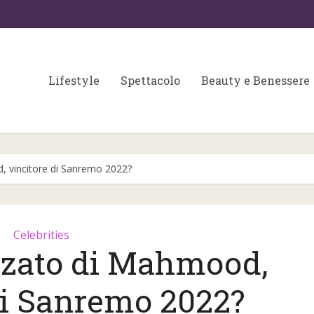
Lifestyle
Spettacolo
Beauty e Benessere
d, vincitore di Sanremo 2022?
Celebrities
anzato di Mahmood,
Colori matrimonio 202
 fondamentali per
di Sanremo 2022?
partecipazioni e
a skin care
wedding...