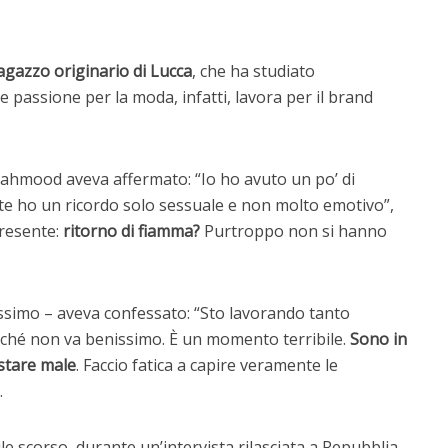
gazzo originario di Lucca
, che ha studiato
e passione per la moda, infatti, lavora per il brand
 Mahmood aveva affermato: “Io ho avuto un po’ di
rte ho un ricordo solo sessuale e non molto emotivo”,
resente:
ritorno di fiamma?
Purtroppo non si hanno
ssimo – aveva confessato: “Sto lavorando tanto
ché non va benissimo. È un momento terribile.
Sono in
 stare male
. Faccio fatica a capire veramente le
.
ile scorso, durante un’intervista rilasciata a Repubblia,