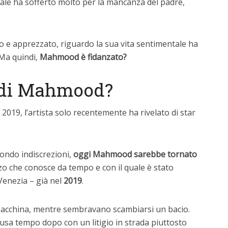
uale ha sofferto molto per la mancanza del padre,
o e apprezzato, riguardo la sua vita sentimentale ha
Ma quindi,
Mahmood è fidanzato?
o di Mahmood?
2019, l’artista solo recentemente ha rivelato di star
ondo indiscrezioni,
oggi Mahmood sarebbe tornato
zo che conosce da tempo e con il quale è stato
Venezia – già nel
2019
.
n macchina, mentre sembravano scambiarsi un bacio.
lusa tempo dopo con un litigio in strada piuttosto