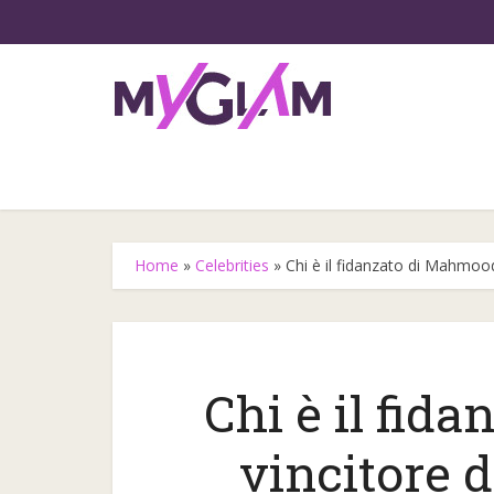
Home
»
Celebrities
»
Chi è il fidanzato di Mahmoo
Chi è il fid
Gli step
vincitore 
l