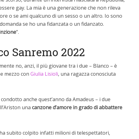
 essere gay. La mia è una generazione che non rileva
olore o se ami qualcuno di un sesso o un altro. Io sono
 domanda se ho una fidanzata o un fidanzato.
tinzione
”.
co Sanremo 2022
nte no, anzi, il più giovane tra i due – Blanco – è
o e mezzo con
Giulia Lisioli
, una ragazza conosciuta
 – condotto anche quest’anno da Amadeus – i due
ll’Ariston una
canzone d’amore in grado di abbattere
 ha subito colpito infatti milioni di telespettatori,