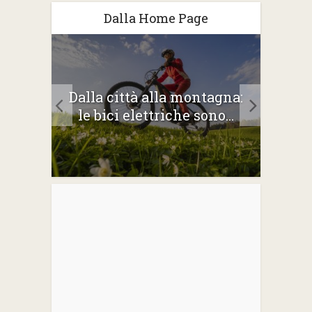
Dalla Home Page
2026:
Dalla città alla montagna:
Gli 
e
le bici elettriche sono...