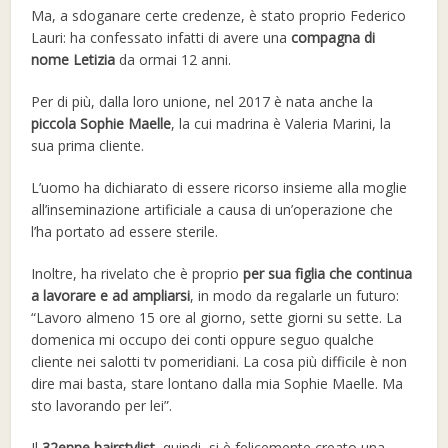
Ma, a sdoganare certe credenze, è stato proprio Federico
Lauri: ha confessato infatti di avere una
compagna di
nome Letizia
da ormai 12 anni.
Per di più, dalla loro unione, nel 2017 è nata anche la
piccola Sophie Maelle
, la cui madrina è Valeria Marini, la
sua prima cliente.
L’uomo ha dichiarato di essere ricorso insieme alla moglie
all’inseminazione artificiale a causa di un’operazione che
l’ha portato ad essere sterile.
Inoltre, ha rivelato che è proprio
per sua figlia che continua
a lavorare e ad ampliarsi
, in modo da regalarle un futuro:
“Lavoro almeno 15 ore al giorno, sette giorni su sette. La
domenica mi occupo dei conti oppure seguo qualche
cliente nei salotti tv pomeridiani. La cosa più difficile è non
dire mai basta, stare lontano dalla mia Sophie Maelle. Ma
sto lavorando per lei”.
Il
32enne hairstylist
, quindi, si è felicemente creato una