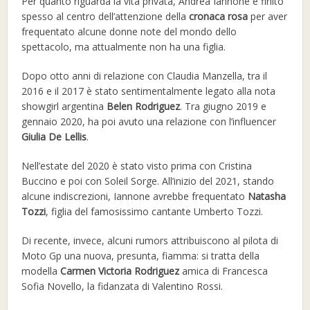
Per quanto riguarda la vita privata, Andrea Iannone è finito
spesso al centro dell’attenzione della
cronaca rosa
per aver
frequentato alcune donne note del mondo dello
spettacolo, ma attualmente non ha una figlia.
Dopo otto anni di relazione con Claudia Manzella, tra il
2016 e il 2017 è stato sentimentalmente legato alla nota
showgirl argentina
Belen Rodriguez
. Tra giugno 2019 e
gennaio 2020, ha poi avuto una relazione con l’influencer
Giulia De Lellis
.
Nell’estate del 2020 è stato visto prima con Cristina
Buccino e poi con Soleil Sorge. All’inizio del 2021, stando
alcune indiscrezioni, Iannone avrebbe frequentato
Natasha
Tozzi
, figlia del famosissimo cantante Umberto Tozzi.
Di recente, invece, alcuni rumors attribuiscono al pilota di
Moto Gp una nuova, presunta, fiamma: si tratta della
modella
Carmen Victoria Rodriguez
amica di Francesca
Sofia Novello, la fidanzata di Valentino Rossi.