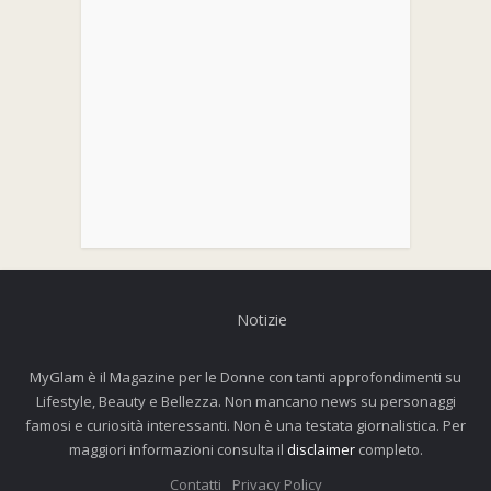
Notizie
MyGlam è il Magazine per le Donne con tanti approfondimenti su
Lifestyle, Beauty e Bellezza. Non mancano news su personaggi
famosi e curiosità interessanti. Non è una testata giornalistica. Per
maggiori informazioni consulta il
disclaimer
completo.
Contatti
Privacy Policy