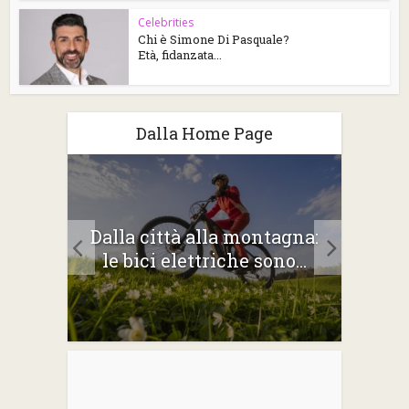
Celebrities
Chi è Simone Di Pasquale?
Età, fidanzata...
Dalla Home Page
2026:
Dalla città alla montagna:
Gli 
e
le bici elettriche sono...