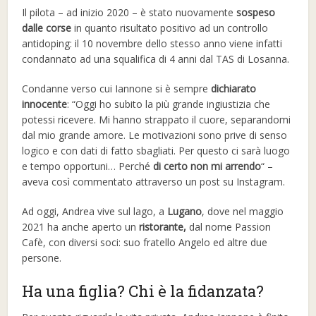
Il pilota – ad inizio 2020 – è stato nuovamente
sospeso
dalle corse
in quanto risultato positivo ad un controllo
antidoping: il 10 novembre dello stesso anno viene infatti
condannato ad una squalifica di 4 anni dal TAS di Losanna.
Condanne verso cui Iannone si è sempre
dichiarato
innocente
: “Oggi ho subito la più grande ingiustizia che
potessi ricevere. Mi hanno strappato il cuore, separandomi
dal mio grande amore. Le motivazioni sono prive di senso
logico e con dati di fatto sbagliati. Per questo ci sarà luogo
e tempo opportuni… Perché
di certo non mi arrendo
“ –
aveva così commentato attraverso un post su Instagram.
Ad oggi, Andrea vive sul lago, a
Lugano
, dove nel maggio
2021 ha anche aperto un
ristorante,
dal nome Passion
Cafè, con diversi soci: suo fratello Angelo ed altre due
persone.
Ha una figlia? Chi è la fidanzata?