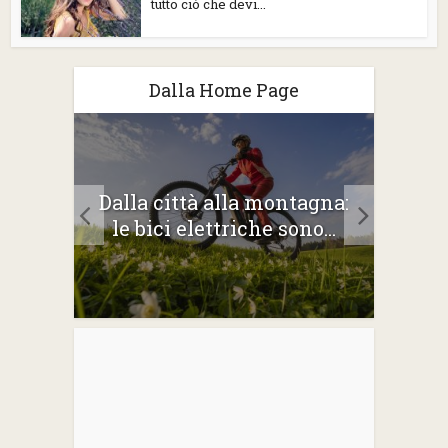
tutto ciò che devi...
Dalla Home Page
2026:
Dalla città alla montagna:
Gli 
e
le bici elettriche sono...