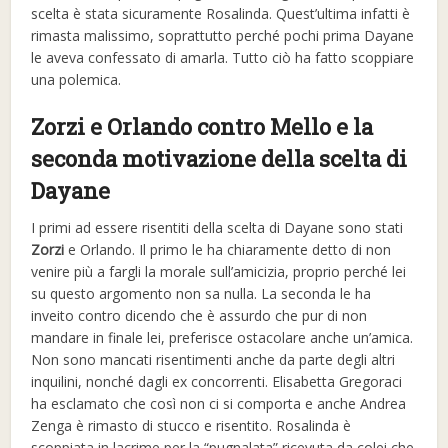
scelta è stata sicuramente Rosalinda. Quest’ultima infatti è
rimasta malissimo, soprattutto perché pochi prima Dayane
le aveva confessato di amarla. Tutto ciò ha fatto scoppiare
una polemica.
Zorzi e Orlando contro Mello e la
seconda motivazione della scelta di
Dayane
I primi ad essere risentiti della scelta di Dayane sono stati
Zorzi
e Orlando. Il primo le ha chiaramente detto di non
venire più a fargli la morale sull’amicizia, proprio perché lei
su questo argomento non sa nulla. La seconda le ha
inveito contro dicendo che è assurdo che pur di non
mandare in finale lei, preferisce ostacolare anche un’amica.
Non sono mancati risentimenti anche da parte degli altri
inquilini, nonché dagli ex concorrenti. Elisabetta Gregoraci
ha esclamato che così non ci si comporta e anche Andrea
Zenga è rimasto di stucco e risentito. Rosalinda è
scoppiata in lacrime per la “pugnalata” ricevuta da colei che