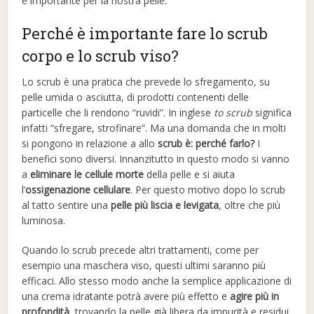
è importante per la nostra pelle.
Perché è importante fare lo scrub
corpo e lo scrub viso?
Lo scrub è una pratica che prevede lo sfregamento, su
pelle umida o asciutta, di prodotti contenenti delle
particelle che li rendono “ruvidi”. In inglese
to scrub
significa
infatti “sfregare, strofinare”. Ma una domanda che in molti
si pongono in relazione a allo
scrub è: perché farlo?
I
benefici sono diversi. Innanzitutto in questo modo si vanno
a
eliminare le cellule morte
della pelle e si aiuta
l’
ossigenazione cellulare
. Per questo motivo dopo lo scrub
al tatto sentire una
pelle più liscia e levigata
, oltre che più
luminosa.
Quando lo scrub precede altri trattamenti, come per
esempio una maschera viso, questi ultimi saranno più
efficaci. Allo stesso modo anche la semplice applicazione di
una crema idratante potrà avere più effetto e
agire più in
profondità
, trovando la pelle già libera da impurità e residui